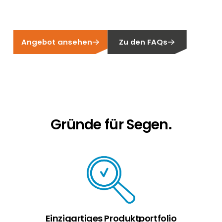
Erneuerbaren Energie Branche? Dann sind Sie
bei uns richtig!
Hauseigentümer
Angebot ansehen
Zu den FAQs
Wenn Sie auf der Suche nach wichtigen
Produkt- und Brancheninformationen sind,
werden Sie bei uns fündig.
Gründe für Segen.
Einzigartiges Produktportfolio