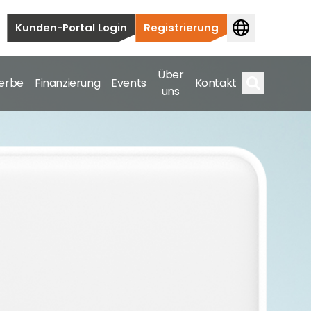
Kunden-Portal Login
Registrierung
Über
erbe
Finanzierung
Events
Kontakt
uns
Suche
auten bis hin zu kommerziellen und
samte Spektrum ab.
bis hin zu kommerziellen und versorgungstechnischen