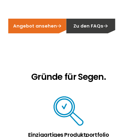
Erneuerbaren Energie Branche? Dann sind Sie
bei uns richtig!
Hauseigentümer
Angebot ansehen
Zu den FAQs
Wenn Sie auf der Suche nach wichtigen
Produkt- und Brancheninformationen sind,
werden Sie bei uns fündig.
Gründe für Segen.
Einzigartiges Produktportfolio