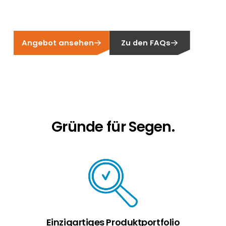
Erneuerbaren Energie Branche? Dann sind Sie
bei uns richtig!
Hauseigentümer
Angebot ansehen
Zu den FAQs
Wenn Sie auf der Suche nach wichtigen
Produkt- und Brancheninformationen sind,
werden Sie bei uns fündig.
Gründe für Segen.
Einzigartiges Produktportfolio