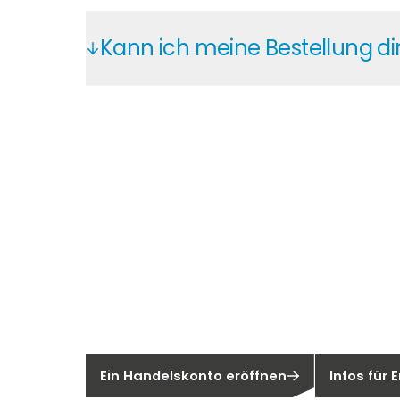
Profitieren Sie bei Segen von attrakti
Kann ich meine Bestellung d
Sie können Ihre Bestellungen direkt be
Containerladung handelt.
Neu bei Sege
Sie sind noch kein Segen-Kunde?
Sind Sie ei
Ein Handelskonto eröffnen
Infos für