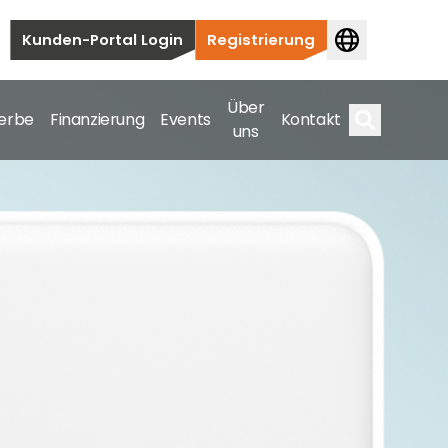
Kunden-Portal Login
Registrierung
Über
erbe
Finanzierung
Events
Kontakt
uns
Suche
auten bis hin zu kommerziellen und
samte Spektrum ab.
bis hin zu kommerziellen und versorgungstechnischen