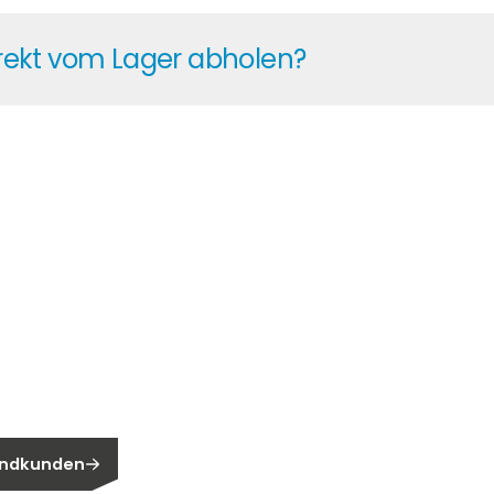
ven Paketangeboten mit Preisvorteilen auf Wechselricht
irekt vom Lager abholen?
i unserem Lager abholen – ganz gleich, ob es sich um e
n?
n Endkunden?
 Endkunden