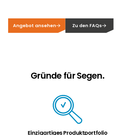
Erneuerbaren Energie Branche? Dann sind Sie
bei uns richtig!
Hauseigentümer
Angebot ansehen
Zu den FAQs
Wenn Sie auf der Suche nach wichtigen
Produkt- und Brancheninformationen sind,
werden Sie bei uns fündig.
Gründe für Segen.
Einzigartiges Produktportfolio