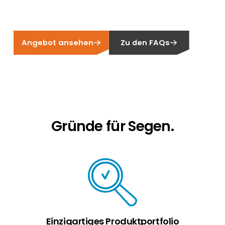
Erneuerbaren Energie Branche? Dann sind Sie
bei uns richtig!
Hauseigentümer
Angebot ansehen
Zu den FAQs
Wenn Sie auf der Suche nach wichtigen
Produkt- und Brancheninformationen sind,
werden Sie bei uns fündig.
Gründe für Segen.
Einzigartiges Produktportfolio