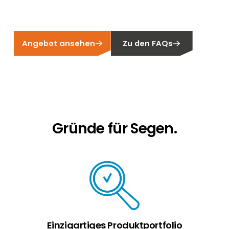
Erneuerbaren Energie Branche? Dann sind Sie
bei uns richtig!
Hauseigentümer
Angebot ansehen
Zu den FAQs
Wenn Sie auf der Suche nach wichtigen
Produkt- und Brancheninformationen sind,
werden Sie bei uns fündig.
Gründe für Segen.
Einzigartiges Produktportfolio