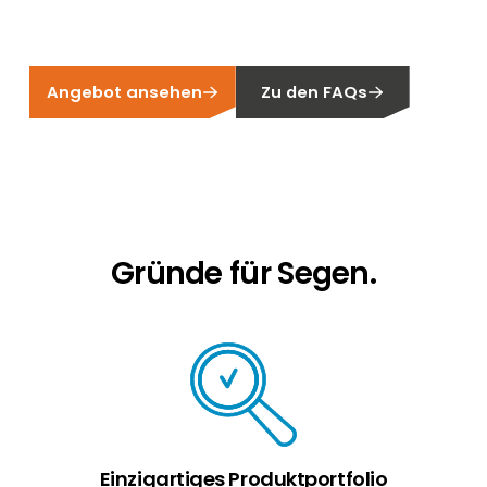
Erneuerbaren Energie Branche? Dann sind Sie
bei uns richtig!
Hauseigentümer
Angebot ansehen
Zu den FAQs
Wenn Sie auf der Suche nach wichtigen
Produkt- und Brancheninformationen sind,
werden Sie bei uns fündig.
Gründe für Segen.
Einzigartiges Produktportfolio