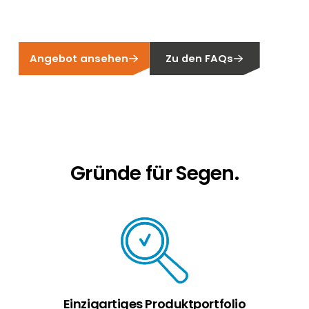
Erneuerbaren Energie Branche? Dann sind Sie
bei uns richtig!
Hauseigentümer
Angebot ansehen
Zu den FAQs
Wenn Sie auf der Suche nach wichtigen
Produkt- und Brancheninformationen sind,
werden Sie bei uns fündig.
Gründe für Segen.
Einzigartiges Produktportfolio