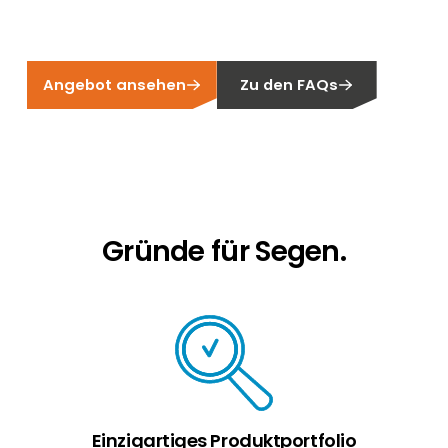
Erneuerbaren Energie Branche? Dann sind Sie
bei uns richtig!
Hauseigentümer
Angebot ansehen
Zu den FAQs
Wenn Sie auf der Suche nach wichtigen
Produkt- und Brancheninformationen sind,
werden Sie bei uns fündig.
Gründe für Segen.
Einzigartiges Produktportfolio