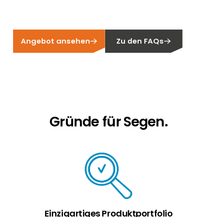
Erneuerbaren Energie Branche? Dann sind Sie
bei uns richtig!
Hauseigentümer
Angebot ansehen
Zu den FAQs
Wenn Sie auf der Suche nach wichtigen
Produkt- und Brancheninformationen sind,
werden Sie bei uns fündig.
Gründe für Segen.
Einzigartiges Produktportfolio