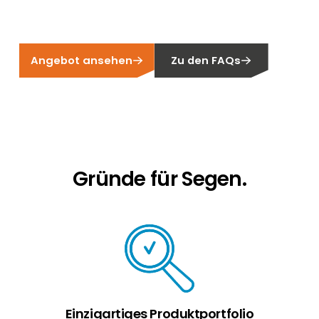
Erneuerbaren Energie Branche? Dann sind Sie
bei uns richtig!
Hauseigentümer
Angebot ansehen
Zu den FAQs
Wenn Sie auf der Suche nach wichtigen
Produkt- und Brancheninformationen sind,
werden Sie bei uns fündig.
Gründe für Segen.
Einzigartiges Produktportfolio