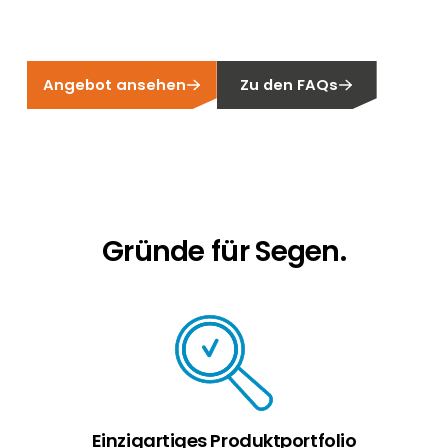
Erneuerbaren Energie Branche? Dann sind Sie
bei uns richtig!
Hauseigentümer
Angebot ansehen
Zu den FAQs
Wenn Sie auf der Suche nach wichtigen
Produkt- und Brancheninformationen sind,
werden Sie bei uns fündig.
Gründe für Segen.
Einzigartiges Produktportfolio