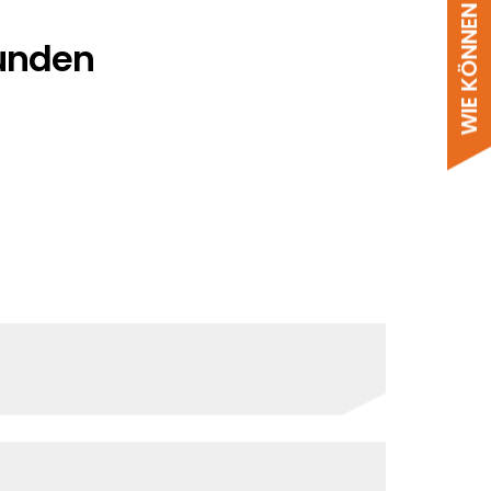
WIE KÖNNEN WIR HELFEN?
funden
keiten. Auf jeder Produktseite sehen
Erfahrung sorgen wir dafür, dass alles