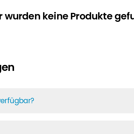
r wurden keine Produkte ge
gen
verfügbar?
 um die Uhr Zugriff auf aktuelle Preise und Verfügbar
 für eine zuverlässige Planung. Mit über zehn Jahren 