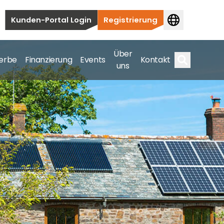
Kunden-Portal Login
Registrierung
Über
erbe
Finanzierung
Events
Kontakt
uns
Suche
auten bis hin zu kommerziellen und
samte Spektrum ab.
bis hin zu kommerziellen und versorgungstechnischen