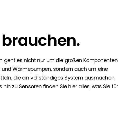
 Segen Partner und profitieren Sie von unseren Vorteilen!
e brauchen.
inem passenden PV-Installateur? Dann sind Sie bei uns genau
oduktverfügbarkeit und Dokumentation!
en geht es nicht nur um die großen Komponenten
den Neuigkeiten von Segen. Hier erfahren Sie es zuerst!
rien und Wärmepumpen, sondern auch um eine
itteln, die ein vollständiges System ausmachen.
in zu Sensoren finden Sie hier alles, was Sie für
rgie Branche? Dann sind Sie bei uns richtig!
nd Brancheninformationen sind, werden Sie bei uns fündig.