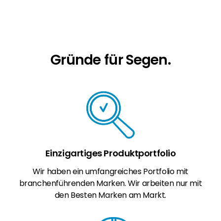
Erneuerbaren Energie Branche? Dann sind Sie
bei uns richtig!
Hauseigentümer
Wenn Sie auf der Suche nach wichtigen
Gründe für Segen.
Produkt- und Brancheninformationen sind,
werden Sie bei uns fündig.
Einzigartiges Produktportfolio
Wir haben ein umfangreiches Portfolio mit
branchenführenden Marken. Wir arbeiten nur mit
den Besten Marken am Markt.