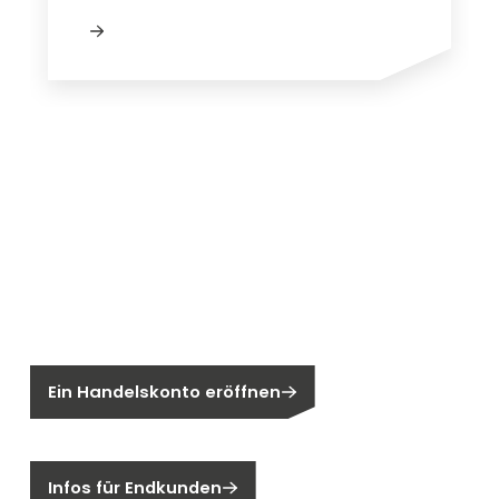
Neu bei Segen?
Sie sind noch kein Segen-Kunde?
Ein Handelskonto eröffnen
Sind Sie ein Endkunden?
Infos für Endkunden