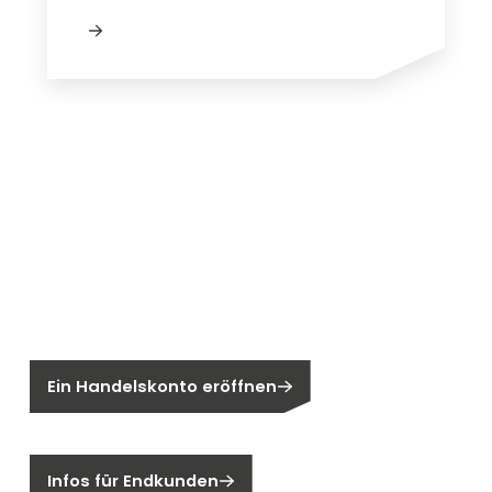
Neu bei Segen?
Sie sind noch kein Segen-Kunde?
Ein Handelskonto eröffnen
Sind Sie ein Endkunden?
Infos für Endkunden