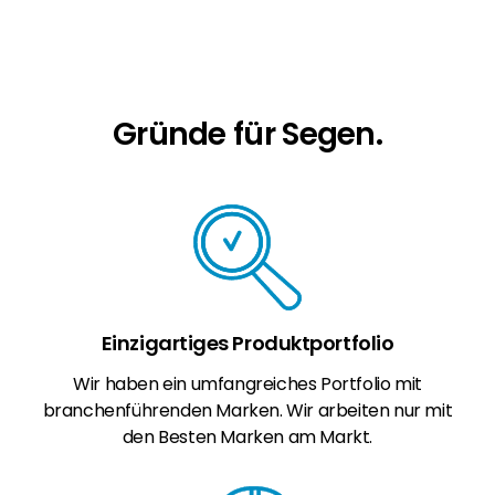
Erneuerbaren Energie Branche? Dann sind Sie
bei uns richtig!
Hauseigentümer
Wenn Sie auf der Suche nach wichtigen
Gründe für Segen.
Produkt- und Brancheninformationen sind,
werden Sie bei uns fündig.
Einzigartiges Produktportfolio
Wir haben ein umfangreiches Portfolio mit
branchenführenden Marken. Wir arbeiten nur mit
den Besten Marken am Markt.