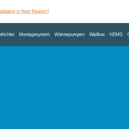
llateur in Ihrer Region?
richter
Montagesystem
Wärmepumpen
Wallbox
HEMS
modulen
peicher an.
ersteller.
le Arten von Installationen verwendet werden, von Neubauten bis 
e im Portfolio.
n zu groß angelegten Bodenanlagen decken wir das gesamte Spektru
teller.
.
von Installationen verwendet werden, von Neubauten bis hin zu k
gesystem.