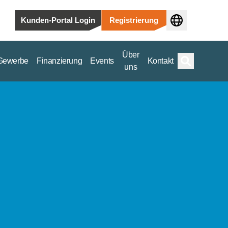
Kunden-Portal Login
Registrierung
Über
Gewerbe
Finanzierung
Events
Kontakt
uns
Suche
hin zu kommerziellen und versorgungstechnischen Anwendungen.
m ab.
ommerziellen und versorgungstechnischen Anwendungen.