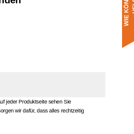
W
I
E
K
Ö
N
N
E
N
W
I
R
H
E
L
F
E
N
uf jeder Produktseite sehen Sie
gen wir dafür, dass alles rechtzeitig