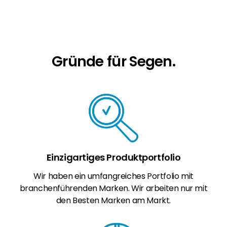
Erneuerbaren Energie Branche? Dann sind Sie
bei uns richtig!
Hauseigentümer
Wenn Sie auf der Suche nach wichtigen
Gründe für Segen.
Produkt- und Brancheninformationen sind,
werden Sie bei uns fündig.
Einzigartiges Produktportfolio
Wir haben ein umfangreiches Portfolio mit
branchenführenden Marken. Wir arbeiten nur mit
den Besten Marken am Markt.