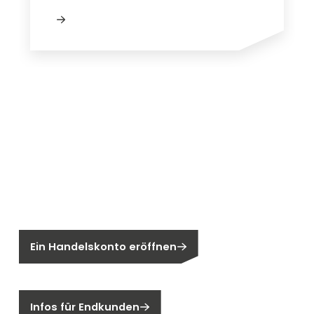
Neu bei Segen?
Sie sind noch kein Segen-Kunde?
Ein Handelskonto eröffnen
Sind Sie ein Endkunden?
Infos für Endkunden