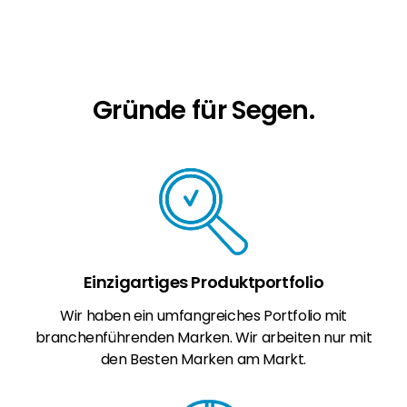
Erneuerbaren Energie Branche? Dann sind Sie
bei uns richtig!
Hauseigentümer
Wenn Sie auf der Suche nach wichtigen
Gründe für Segen.
Produkt- und Brancheninformationen sind,
werden Sie bei uns fündig.
Einzigartiges Produktportfolio
Wir haben ein umfangreiches Portfolio mit
branchenführenden Marken. Wir arbeiten nur mit
den Besten Marken am Markt.