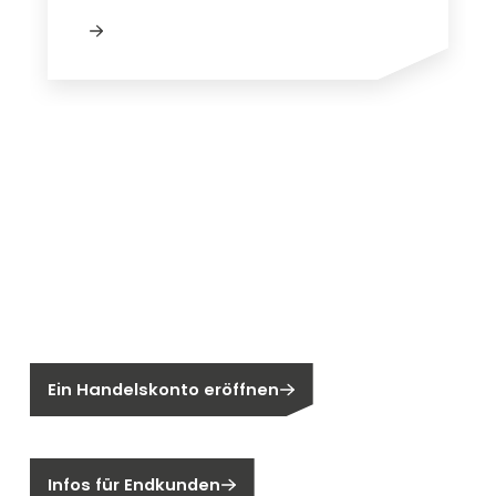
Neu bei Segen?
Sie sind noch kein Segen-Kunde?
Ein Handelskonto eröffnen
Sind Sie ein Endkunden?
Infos für Endkunden