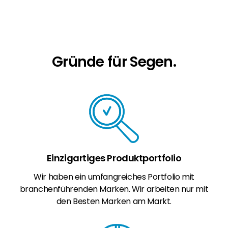
Erneuerbaren Energie Branche? Dann sind Sie
bei uns richtig!
Hauseigentümer
Wenn Sie auf der Suche nach wichtigen
Gründe für Segen.
Produkt- und Brancheninformationen sind,
werden Sie bei uns fündig.
Einzigartiges Produktportfolio
Wir haben ein umfangreiches Portfolio mit
branchenführenden Marken. Wir arbeiten nur mit
den Besten Marken am Markt.