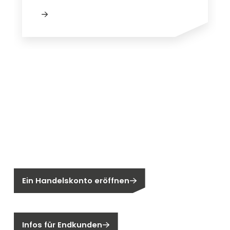
Neu bei Segen?
Sie sind noch kein Segen-Kunde?
Ein Handelskonto eröffnen
Sind Sie ein Endkunden?
Infos für Endkunden