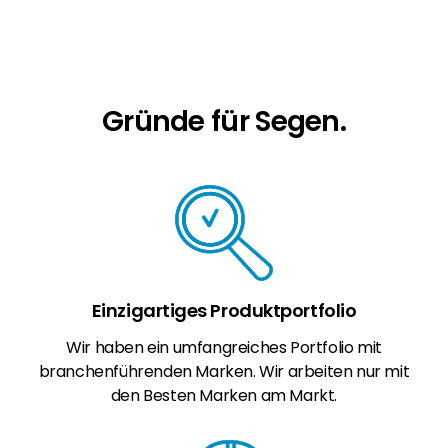
Erneuerbaren Energie Branche? Dann sind Sie
bei uns richtig!
Hauseigentümer
Wenn Sie auf der Suche nach wichtigen
Gründe für Segen.
Produkt- und Brancheninformationen sind,
werden Sie bei uns fündig.
Einzigartiges Produktportfolio
Wir haben ein umfangreiches Portfolio mit
branchenführenden Marken. Wir arbeiten nur mit
den Besten Marken am Markt.