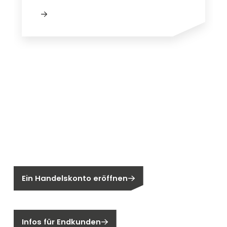
Neu bei Segen?
Sie sind noch kein Segen-Kunde?
Ein Handelskonto eröffnen
Sind Sie ein Endkunden?
Infos für Endkunden