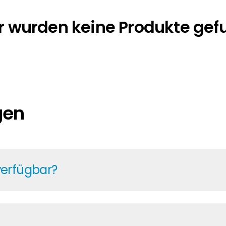
r wurden keine Produkte ge
gen
verfügbar?
 um die Uhr Zugriff auf aktuelle Preise und Verfügbar
 für eine zuverlässige Planung. Mit über zehn Jahren 