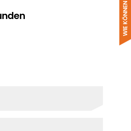
WIE KÖNNEN WIR HELFEN?
funden
keiten. Auf jeder Produktseite sehen
Erfahrung sorgen wir dafür, dass alles