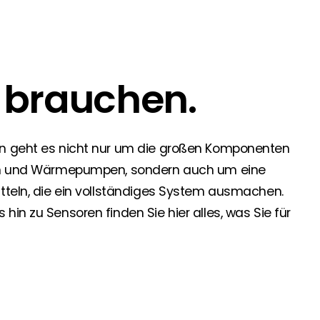
 Segen Partner und profitieren Sie von unseren Vorteilen!
e brauchen.
inem passenden PV-Installateur? Dann sind Sie bei uns genau
oduktverfügbarkeit und Dokumentation!
en geht es nicht nur um die großen Komponenten
den Neuigkeiten von Segen. Hier erfahren Sie es zuerst!
rien und Wärmepumpen, sondern auch um eine
itteln, die ein vollständiges System ausmachen.
in zu Sensoren finden Sie hier alles, was Sie für
rgie Branche? Dann sind Sie bei uns richtig!
nd Brancheninformationen sind, werden Sie bei uns fündig.