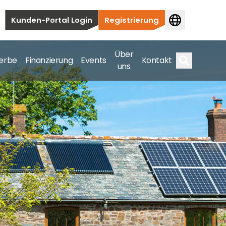
Kunden-Portal Login
Registrierung
Über
erbe
Finanzierung
Events
Kontakt
uns
Suche
auten bis hin zu kommerziellen und
samte Spektrum ab.
bis hin zu kommerziellen und versorgungstechnischen