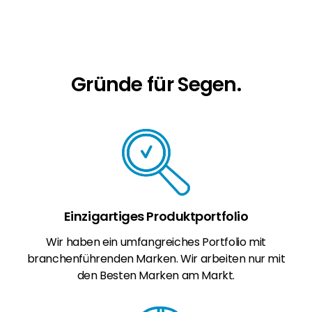
Erneuerbaren Energie Branche? Dann sind Sie
bei uns richtig!
Hauseigentümer
Wenn Sie auf der Suche nach wichtigen
Gründe für Segen.
Produkt- und Brancheninformationen sind,
werden Sie bei uns fündig.
Einzigartiges Produktportfolio
Wir haben ein umfangreiches Portfolio mit
branchenführenden Marken. Wir arbeiten nur mit
den Besten Marken am Markt.