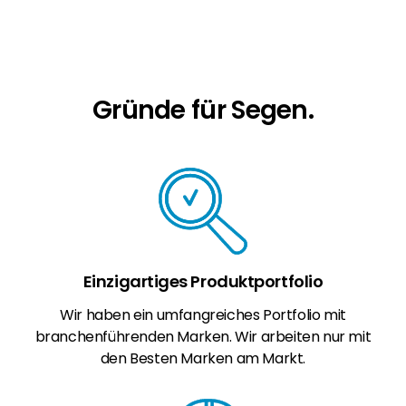
Erneuerbaren Energie Branche? Dann sind Sie
bei uns richtig!
Hauseigentümer
Wenn Sie auf der Suche nach wichtigen
Gründe für Segen.
Produkt- und Brancheninformationen sind,
werden Sie bei uns fündig.
Einzigartiges Produktportfolio
Wir haben ein umfangreiches Portfolio mit
branchenführenden Marken. Wir arbeiten nur mit
den Besten Marken am Markt.