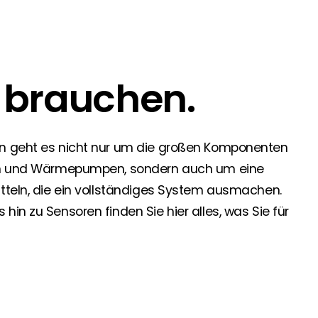
 Segen Partner und profitieren Sie von unseren Vorteilen!
e brauchen.
inem passenden PV-Installateur? Dann sind Sie bei uns genau
oduktverfügbarkeit und Dokumentation!
en geht es nicht nur um die großen Komponenten
den Neuigkeiten von Segen. Hier erfahren Sie es zuerst!
rien und Wärmepumpen, sondern auch um eine
itteln, die ein vollständiges System ausmachen.
in zu Sensoren finden Sie hier alles, was Sie für
rgie Branche? Dann sind Sie bei uns richtig!
nd Brancheninformationen sind, werden Sie bei uns fündig.