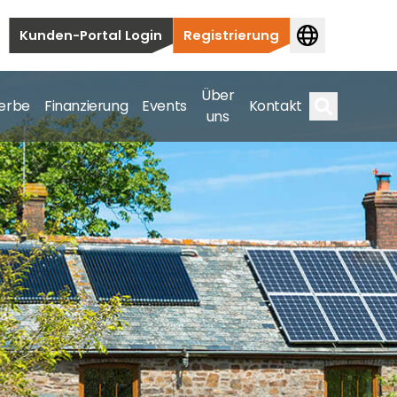
Kunden-Portal Login
Registrierung
Über
erbe
Finanzierung
Events
Kontakt
uns
Suche
auten bis hin zu kommerziellen und
samte Spektrum ab.
bis hin zu kommerziellen und versorgungstechnischen