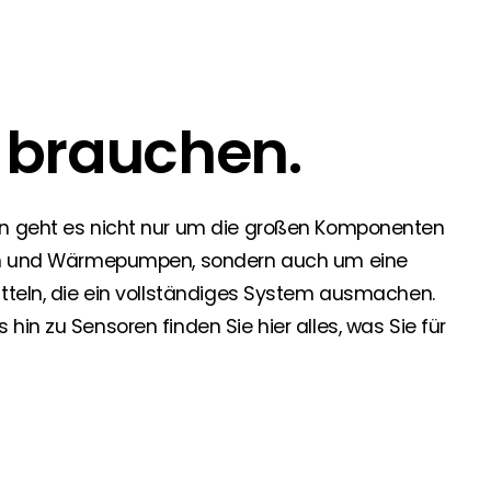
 Segen Partner und profitieren Sie von unseren Vorteilen!
e brauchen.
inem passenden PV-Installateur? Dann sind Sie bei uns genau
oduktverfügbarkeit und Dokumentation!
en geht es nicht nur um die großen Komponenten
den Neuigkeiten von Segen. Hier erfahren Sie es zuerst!
rien und Wärmepumpen, sondern auch um eine
itteln, die ein vollständiges System ausmachen.
in zu Sensoren finden Sie hier alles, was Sie für
rgie Branche? Dann sind Sie bei uns richtig!
nd Brancheninformationen sind, werden Sie bei uns fündig.