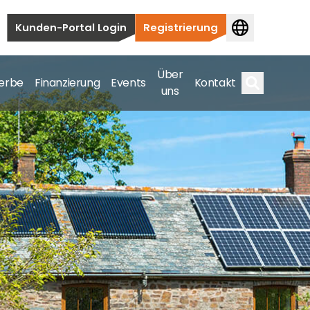
Kunden-Portal Login
Registrierung
Über
erbe
Finanzierung
Events
Kontakt
uns
Suche
auten bis hin zu kommerziellen und
samte Spektrum ab.
bis hin zu kommerziellen und versorgungstechnischen