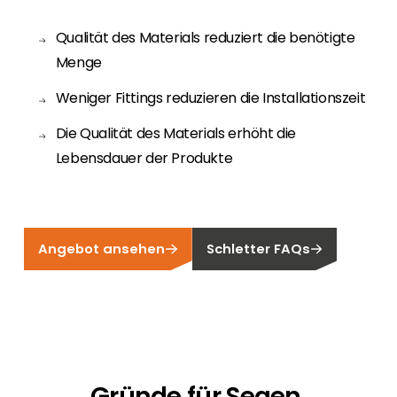
Erneuerbaren Energie Branche? Dann sind Sie
bei uns richtig!
Qualität des Materials reduziert die benötigte
Menge
Hauseigentümer
Wenn Sie auf der Suche nach wichtigen
Weniger Fittings reduzieren die Installationszeit
Produkt- und Brancheninformationen sind,
werden Sie bei uns fündig.
Die Qualität des Materials erhöht die
Lebensdauer der Produkte
Angebot ansehen
Schletter FAQs
Gründe für Segen.