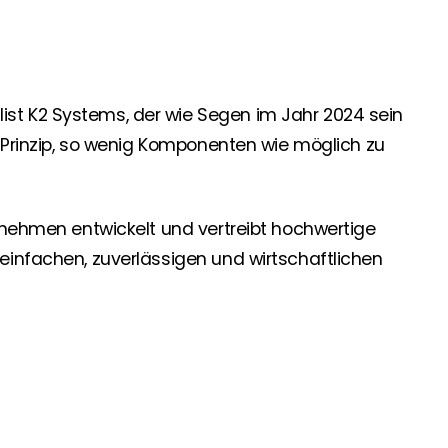
 Segen Partner und profitieren Sie von unseren Vorteilen!
t K2 Systems, der wie Segen im Jahr 2024 sein
inem passenden PV-Installateur? Dann sind Sie bei uns genau
s Prinzip, so wenig Komponenten wie möglich zu
oduktverfügbarkeit und Dokumentation!
rnehmen entwickelt und vertreibt hochwertige
den Neuigkeiten von Segen. Hier erfahren Sie es zuerst!
einfachen, zuverlässigen und wirtschaftlichen
rgie Branche? Dann sind Sie bei uns richtig!
nd Brancheninformationen sind, werden Sie bei uns fündig.