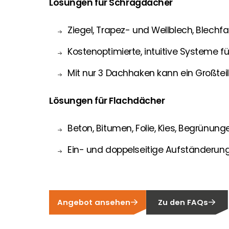
Lösungen für Schrägdächer
Ziegel, Trapez- und Wellblech, Blechf
Kostenoptimierte, intuitive Systeme f
Mit nur 3 Dachhaken kann ein Großte
Lösungen für Flachdächer
Beton, Bitumen, Folie, Kies, Begrünun
Ein- und doppelseitige Aufständerun
Angebot ansehen
Zu den FAQs