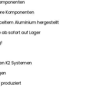
Komponenten
nsere Komponenten
celtem Aluminium hergestellt
b sofort auf Lager
g!
ten K2 Systemen
gen
 produziert