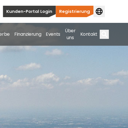
Kunden-Portal Login
Registrierung
Über
erbe
Finanzierung
Events
Kontakt
uns
Suche
auten bis hin zu kommerziellen und
samte Spektrum ab.
bis hin zu kommerziellen und versorgungstechnischen