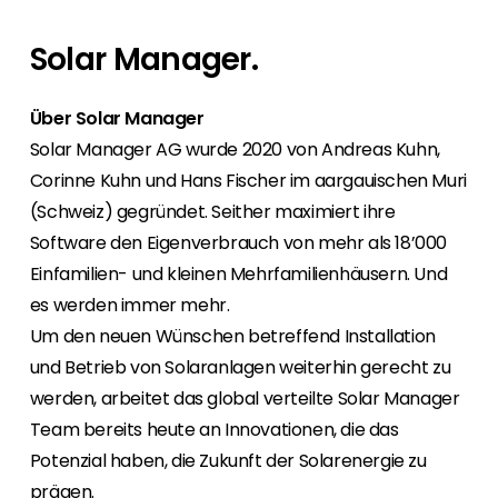
Mit Segen Finance werden Sie zum Full-
Für Endkunden bieten wir den Kontakt zu einem
Bei uns haben Sie von Anfang an den
Wir sind gerne unterwegs, also finden Sie
Service-Anbieter für Ihre Kunden.
Segen Fachpartner aus Ihrer Region.
persönlichen Kontakt zu allen Abteilungen und
heraus, wo Sie sich uns anschließen können,
Solar Manager.
finden ein marktgerechtes Portfolio.
oder nutzen Sie unsere kostenlosen
Segen Partner werden
Schulungen und Webinare.
Sie sind ein PV-Profi? Dann werden Sie noch
Über Solar Manager
Segen Team
heute Segen Partner und profitieren Sie von
Lernen Sie unsere PV-Experten kennen.
Solar Manager AG wurde 2020 von Andreas Kuhn,
unseren Vorteilen!
Corinne Kuhn und Hans Fischer im aargauischen Muri
Kunden-Portal
(Schweiz) gegründet. Seither maximiert ihre
Finden Sie einen PV-Installateur in Ihrer
Unser Kunden-Portal bietet 24/7 Live-Preise,
Software den Eigenverbrauch von mehr als 18’000
Region
Produktverfügbarkeit und Dokumentation!
Einfamilien- und kleinen Mehrfamilienhäusern. Und
Sie sind Privatkunde und sind auf der Suche
nach einem passenden PV-Installateur? Dann
es werden immer mehr.
Blog
sind Sie bei uns genau richtig.
Um den neuen Wünschen betreffend Installation
Bleiben Sie auf dem Laufenden mit
und Betrieb von Solaranlagen weiterhin gerecht zu
branchenführenden Neuigkeiten von Segen.
Hier erfahren Sie es zuerst!
werden, arbeitet das global verteilte Solar Manager
Team bereits heute an Innovationen, die das
Karriere
Potenzial haben, die Zukunft der Solarenergie zu
Sie suchen nach einem Job in der
prägen.