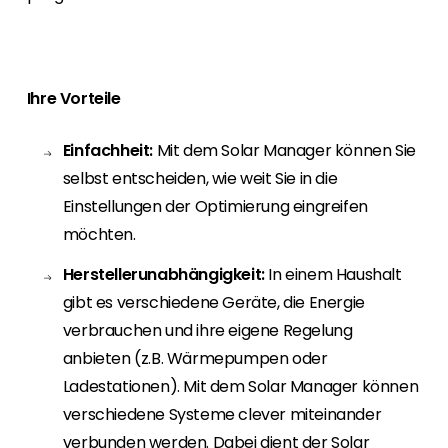
Erneuerbaren Energie Branche? Dann sind Sie
bei uns richtig!
Hauseigentümer
Ihre Vorteile
Wenn Sie auf der Suche nach wichtigen
Produkt- und Brancheninformationen sind,
werden Sie bei uns fündig.
Einfachheit:
Mit dem Solar Manager können Sie
selbst entscheiden, wie weit Sie in die
Einstellungen der Optimierung eingreifen
möchten.
Herstellerunabhängigkeit:
In einem Haushalt
gibt es verschiedene Geräte, die Energie
verbrauchen und ihre eigene Regelung
anbieten (z.B. Wärmepumpen oder
Ladestationen). Mit dem Solar Manager können
verschiedene Systeme clever miteinander
verbunden werden. Dabei dient der Solar