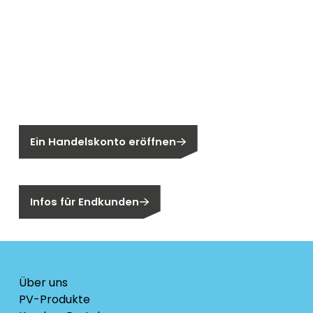
Neu bei Segen?
Sie sind noch kein Segen-Kunde?
Ein Handelskonto eröffnen
Sind Sie ein Endkunden?
Infos für Endkunden
Über uns
PV-Produkte