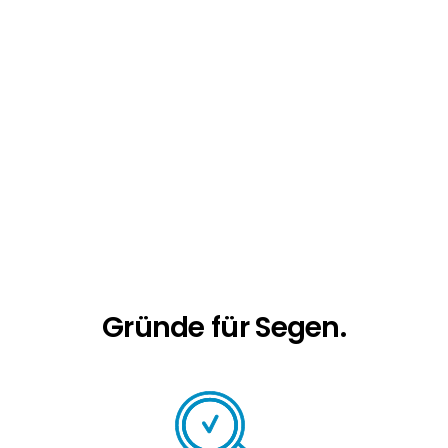
Android.
Vorbreitet für das Solarspitzengesetz:
Solar
Manager erfüllt die Bedingungen für das
Solarspitzengesetz und eignet sich somit
optimal für Neuanlagen und zur Nachrüstung
von Bestandsanlagen.
Gründe für Segen.