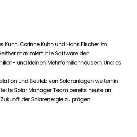
.
 Segen Partner und profitieren Sie von unseren Vorteilen!
inem passenden PV-Installateur? Dann sind Sie bei uns genau
 Kuhn, Corinne Kuhn und Hans Fischer im
oduktverfügbarkeit und Dokumentation!
either maximiert ihre Software den
milien- und kleinen Mehrfamilienhäusern. Und es
den Neuigkeiten von Segen. Hier erfahren Sie es zuerst!
ation und Betrieb von Solaranlagen weiterhin
rteilte Solar Manager Team bereits heute an
rgie Branche? Dann sind Sie bei uns richtig!
 Zukunft der Solarenergie zu prägen.
nd Brancheninformationen sind, werden Sie bei uns fündig.