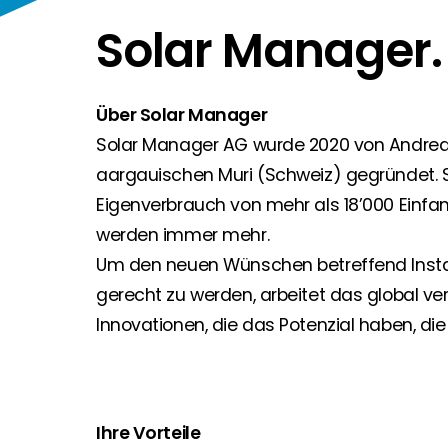
Solar Manager
Segen Partner werden
Segen Team
Sie sind ein PV-Profi? Dann werden Sie noch heute
Lernen Sie unsere PV-Experten kennen.
Finden Sie einen PV-Installateur in Ihrer Region
Über Solar Manager
Kunden-Portal
Sie sind Privatkunde und sind auf der Suche nach e
Solar Manager AG wurde 2020 von Andreas
Unser Kunden-Portal bietet 24/7 Live-Preise, Pr
aargauischen Muri (Schweiz) gegründet. S
Eigenverbrauch von mehr als 18’000 Einfa
Blog
Bleiben Sie auf dem Laufenden mit branchenführen
werden immer mehr.
Um den neuen Wünschen betreffend Install
Karriere
gerecht zu werden, arbeitet das global ve
Sie suchen nach einem Job in der Erneuerbaren Ene
Innovationen, die das Potenzial haben, die
Hauseigentümer
Wenn Sie auf der Suche nach wichtigen Produkt- u
Ihre Vorteile