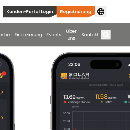
Kunden-Portal Login
Registrierung
Über
erbe
Finanzierung
Events
Kontakt
uns
Suche
auten bis hin zu kommerziellen und
samte Spektrum ab.
bis hin zu kommerziellen und versorgungstechnischen