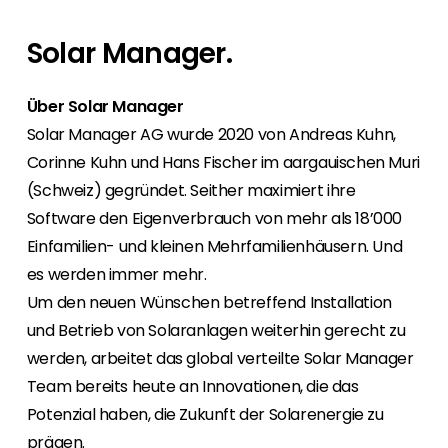
Mit Segen Finance werden Sie zum Full-
Für Endkunden bieten wir den Kontakt zu einem
Bei uns haben Sie von Anfang an den
Wir sind gerne unterwegs, also finden Sie
Service-Anbieter für Ihre Kunden.
Segen Fachpartner aus Ihrer Region.
persönlichen Kontakt zu allen Abteilungen und
heraus, wo Sie sich uns anschließen können,
Solar Manager.
finden ein marktgerechtes Portfolio.
oder nutzen Sie unsere kostenlosen
Segen Partner werden
Schulungen und Webinare.
Sie sind ein PV-Profi? Dann werden Sie noch
Über Solar Manager
Segen Team
heute Segen Partner und profitieren Sie von
Lernen Sie unsere PV-Experten kennen.
Solar Manager AG wurde 2020 von Andreas Kuhn,
unseren Vorteilen!
Corinne Kuhn und Hans Fischer im aargauischen Muri
Kunden-Portal
(Schweiz) gegründet. Seither maximiert ihre
Finden Sie einen PV-Installateur in Ihrer
Unser Kunden-Portal bietet 24/7 Live-Preise,
Software den Eigenverbrauch von mehr als 18’000
Region
Produktverfügbarkeit und Dokumentation!
Einfamilien- und kleinen Mehrfamilienhäusern. Und
Sie sind Privatkunde und sind auf der Suche
nach einem passenden PV-Installateur? Dann
es werden immer mehr.
Blog
sind Sie bei uns genau richtig.
Um den neuen Wünschen betreffend Installation
Bleiben Sie auf dem Laufenden mit
und Betrieb von Solaranlagen weiterhin gerecht zu
branchenführenden Neuigkeiten von Segen.
Hier erfahren Sie es zuerst!
werden, arbeitet das global verteilte Solar Manager
Team bereits heute an Innovationen, die das
Karriere
Potenzial haben, die Zukunft der Solarenergie zu
Sie suchen nach einem Job in der
prägen.