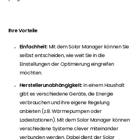
Erneuerbaren Energie Branche? Dann sind Sie
bei uns richtig!
Hauseigentümer
Ihre Vorteile
Wenn Sie auf der Suche nach wichtigen
Produkt- und Brancheninformationen sind,
werden Sie bei uns fündig.
Einfachheit:
Mit dem Solar Manager können Sie
selbst entscheiden, wie weit Sie in die
Einstellungen der Optimierung eingreifen
möchten.
Herstellerunabhängigkeit:
In einem Haushalt
gibt es verschiedene Geräte, die Energie
verbrauchen und ihre eigene Regelung
anbieten (z.B. Wärmepumpen oder
Ladestationen). Mit dem Solar Manager können
verschiedene Systeme clever miteinander
verbunden werden. Dabei dient der Solar