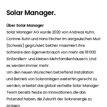
Mit Segen Finance werden Sie zum Full-
Für Endkunden bieten wir den Kontakt zu einem
Bei uns haben Sie von Anfang an den
Wir sind gerne unterwegs, also finden Sie
Service-Anbieter für Ihre Kunden.
Segen Fachpartner aus Ihrer Region.
persönlichen Kontakt zu allen Abteilungen und
heraus, wo Sie sich uns anschließen können,
Solar Manager.
finden ein marktgerechtes Portfolio.
oder nutzen Sie unsere kostenlosen
Segen Partner werden
Schulungen und Webinare.
Sie sind ein PV-Profi? Dann werden Sie noch
Über Solar Manager
Segen Team
heute Segen Partner und profitieren Sie von
Lernen Sie unsere PV-Experten kennen.
Solar Manager AG wurde 2020 von Andreas Kuhn,
unseren Vorteilen!
Corinne Kuhn und Hans Fischer im aargauischen Muri
Kunden-Portal
(Schweiz) gegründet. Seither maximiert ihre
Finden Sie einen PV-Installateur in Ihrer
Unser Kunden-Portal bietet 24/7 Live-Preise,
Software den Eigenverbrauch von mehr als 18’000
Region
Produktverfügbarkeit und Dokumentation!
Einfamilien- und kleinen Mehrfamilienhäusern. Und
Sie sind Privatkunde und sind auf der Suche
nach einem passenden PV-Installateur? Dann
es werden immer mehr.
Blog
sind Sie bei uns genau richtig.
Um den neuen Wünschen betreffend Installation
Bleiben Sie auf dem Laufenden mit
und Betrieb von Solaranlagen weiterhin gerecht zu
branchenführenden Neuigkeiten von Segen.
Hier erfahren Sie es zuerst!
werden, arbeitet das global verteilte Solar Manager
Team bereits heute an Innovationen, die das
Karriere
Potenzial haben, die Zukunft der Solarenergie zu
Sie suchen nach einem Job in der
prägen.