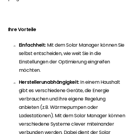
Erneuerbaren Energie Branche? Dann sind Sie
bei uns richtig!
Hauseigentümer
Ihre Vorteile
Wenn Sie auf der Suche nach wichtigen
Produkt- und Brancheninformationen sind,
werden Sie bei uns fündig.
Einfachheit:
Mit dem Solar Manager können Sie
selbst entscheiden, wie weit Sie in die
Einstellungen der Optimierung eingreifen
möchten.
Herstellerunabhängigkeit:
In einem Haushalt
gibt es verschiedene Geräte, die Energie
verbrauchen und ihre eigene Regelung
anbieten (z.B. Wärmepumpen oder
Ladestationen). Mit dem Solar Manager können
verschiedene Systeme clever miteinander
verbunden werden. Dabei dient der Solar