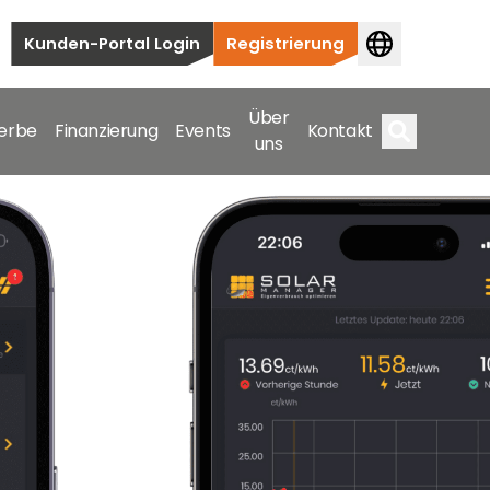
Kunden-Portal Login
Registrierung
Über
erbe
Finanzierung
Events
Kontakt
uns
Suche
auten bis hin zu kommerziellen und
samte Spektrum ab.
bis hin zu kommerziellen und versorgungstechnischen