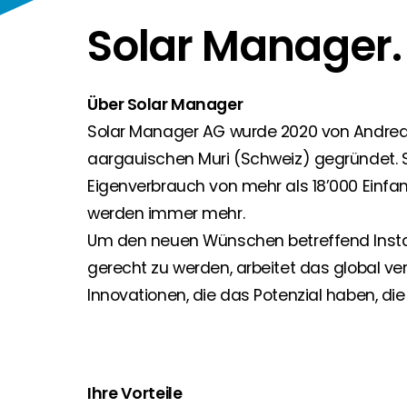
Solar Manager
Segen Partner werden
Segen Team
Sie sind ein PV-Profi? Dann werden Sie noch heute
Lernen Sie unsere PV-Experten kennen.
Finden Sie einen PV-Installateur in Ihrer Region
Über Solar Manager
Kunden-Portal
Sie sind Privatkunde und sind auf der Suche nach e
Solar Manager AG wurde 2020 von Andreas
Unser Kunden-Portal bietet 24/7 Live-Preise, Pr
aargauischen Muri (Schweiz) gegründet. S
Eigenverbrauch von mehr als 18’000 Einfa
Blog
Bleiben Sie auf dem Laufenden mit branchenführen
werden immer mehr.
Um den neuen Wünschen betreffend Install
Karriere
gerecht zu werden, arbeitet das global ve
Sie suchen nach einem Job in der Erneuerbaren Ene
Innovationen, die das Potenzial haben, die
Hauseigentümer
Wenn Sie auf der Suche nach wichtigen Produkt- u
Ihre Vorteile