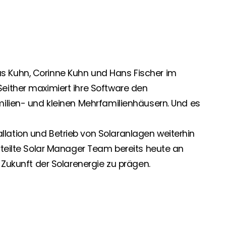
.
 Segen Partner und profitieren Sie von unseren Vorteilen!
inem passenden PV-Installateur? Dann sind Sie bei uns genau
 Kuhn, Corinne Kuhn und Hans Fischer im
oduktverfügbarkeit und Dokumentation!
either maximiert ihre Software den
milien- und kleinen Mehrfamilienhäusern. Und es
den Neuigkeiten von Segen. Hier erfahren Sie es zuerst!
ation und Betrieb von Solaranlagen weiterhin
rteilte Solar Manager Team bereits heute an
rgie Branche? Dann sind Sie bei uns richtig!
 Zukunft der Solarenergie zu prägen.
nd Brancheninformationen sind, werden Sie bei uns fündig.