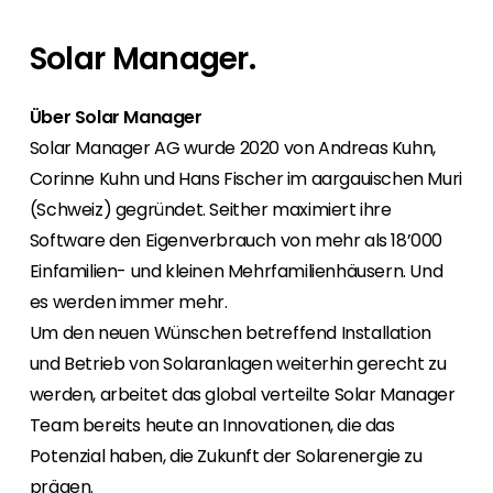
Mit Segen Finance werden Sie zum Full-
Für Endkunden bieten wir den Kontakt zu einem
Bei uns haben Sie von Anfang an den
Wir sind gerne unterwegs, also finden Sie
Service-Anbieter für Ihre Kunden.
Segen Fachpartner aus Ihrer Region.
persönlichen Kontakt zu allen Abteilungen und
heraus, wo Sie sich uns anschließen können,
Solar Manager.
finden ein marktgerechtes Portfolio.
oder nutzen Sie unsere kostenlosen
Segen Partner werden
Schulungen und Webinare.
Sie sind ein PV-Profi? Dann werden Sie noch
Über Solar Manager
Segen Team
heute Segen Partner und profitieren Sie von
Lernen Sie unsere PV-Experten kennen.
Solar Manager AG wurde 2020 von Andreas Kuhn,
unseren Vorteilen!
Corinne Kuhn und Hans Fischer im aargauischen Muri
Kunden-Portal
(Schweiz) gegründet. Seither maximiert ihre
Finden Sie einen PV-Installateur in Ihrer
Unser Kunden-Portal bietet 24/7 Live-Preise,
Software den Eigenverbrauch von mehr als 18’000
Region
Produktverfügbarkeit und Dokumentation!
Einfamilien- und kleinen Mehrfamilienhäusern. Und
Sie sind Privatkunde und sind auf der Suche
nach einem passenden PV-Installateur? Dann
es werden immer mehr.
Blog
sind Sie bei uns genau richtig.
Um den neuen Wünschen betreffend Installation
Bleiben Sie auf dem Laufenden mit
und Betrieb von Solaranlagen weiterhin gerecht zu
branchenführenden Neuigkeiten von Segen.
Hier erfahren Sie es zuerst!
werden, arbeitet das global verteilte Solar Manager
Team bereits heute an Innovationen, die das
Karriere
Potenzial haben, die Zukunft der Solarenergie zu
Sie suchen nach einem Job in der
prägen.