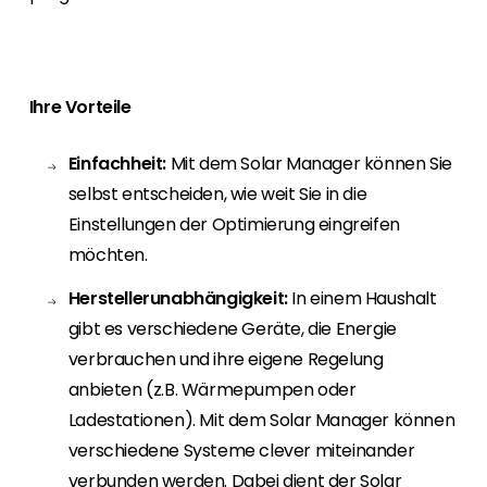
Erneuerbaren Energie Branche? Dann sind Sie
bei uns richtig!
Hauseigentümer
Ihre Vorteile
Wenn Sie auf der Suche nach wichtigen
Produkt- und Brancheninformationen sind,
werden Sie bei uns fündig.
Einfachheit:
Mit dem Solar Manager können Sie
selbst entscheiden, wie weit Sie in die
Einstellungen der Optimierung eingreifen
möchten.
Herstellerunabhängigkeit:
In einem Haushalt
gibt es verschiedene Geräte, die Energie
verbrauchen und ihre eigene Regelung
anbieten (z.B. Wärmepumpen oder
Ladestationen). Mit dem Solar Manager können
verschiedene Systeme clever miteinander
verbunden werden. Dabei dient der Solar