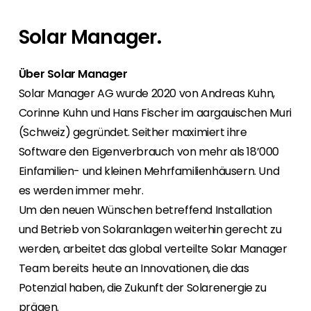
Mit Segen Finance werden Sie zum Full-
Für Endkunden bieten wir den Kontakt zu einem
Bei uns haben Sie von Anfang an den
Wir sind gerne unterwegs, also finden Sie
Service-Anbieter für Ihre Kunden.
Segen Fachpartner aus Ihrer Region.
persönlichen Kontakt zu allen Abteilungen und
heraus, wo Sie sich uns anschließen können,
Solar Manager.
finden ein marktgerechtes Portfolio.
oder nutzen Sie unsere kostenlosen
Segen Partner werden
Schulungen und Webinare.
Sie sind ein PV-Profi? Dann werden Sie noch
Über Solar Manager
Segen Team
heute Segen Partner und profitieren Sie von
Lernen Sie unsere PV-Experten kennen.
Solar Manager AG wurde 2020 von Andreas Kuhn,
unseren Vorteilen!
Corinne Kuhn und Hans Fischer im aargauischen Muri
Kunden-Portal
(Schweiz) gegründet. Seither maximiert ihre
Finden Sie einen PV-Installateur in Ihrer
Unser Kunden-Portal bietet 24/7 Live-Preise,
Software den Eigenverbrauch von mehr als 18’000
Region
Produktverfügbarkeit und Dokumentation!
Einfamilien- und kleinen Mehrfamilienhäusern. Und
Sie sind Privatkunde und sind auf der Suche
nach einem passenden PV-Installateur? Dann
es werden immer mehr.
Blog
sind Sie bei uns genau richtig.
Um den neuen Wünschen betreffend Installation
Bleiben Sie auf dem Laufenden mit
und Betrieb von Solaranlagen weiterhin gerecht zu
branchenführenden Neuigkeiten von Segen.
Hier erfahren Sie es zuerst!
werden, arbeitet das global verteilte Solar Manager
Team bereits heute an Innovationen, die das
Karriere
Potenzial haben, die Zukunft der Solarenergie zu
Sie suchen nach einem Job in der
prägen.