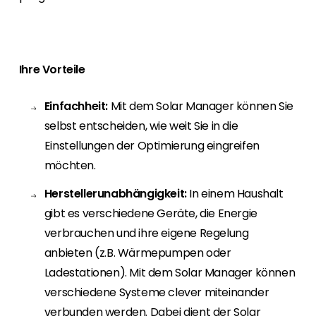
Erneuerbaren Energie Branche? Dann sind Sie
bei uns richtig!
Hauseigentümer
Ihre Vorteile
Wenn Sie auf der Suche nach wichtigen
Produkt- und Brancheninformationen sind,
werden Sie bei uns fündig.
Einfachheit:
Mit dem Solar Manager können Sie
selbst entscheiden, wie weit Sie in die
Einstellungen der Optimierung eingreifen
möchten.
Herstellerunabhängigkeit:
In einem Haushalt
gibt es verschiedene Geräte, die Energie
verbrauchen und ihre eigene Regelung
anbieten (z.B. Wärmepumpen oder
Ladestationen). Mit dem Solar Manager können
verschiedene Systeme clever miteinander
verbunden werden. Dabei dient der Solar