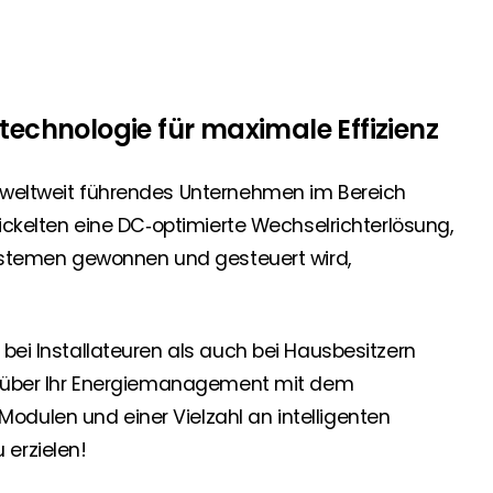
 Segen Partner und profitieren Sie von unseren Vorteilen!
etechnologie für maximale Effizienz
inem passenden PV-Installateur? Dann sind Sie bei uns genau
oduktverfügbarkeit und Dokumentation!
 weltweit führendes Unternehmen im Bereich
wickelten eine DC‑optimierte Wechselrichterlösung,
den Neuigkeiten von Segen. Hier erfahren Sie es zuerst!
‑Systemen gewonnen und gesteuert wird,
rgie Branche? Dann sind Sie bei uns richtig!
 bei Installateuren als auch bei Hausbesitzern
le über Ihr Energiemanagement mit dem
Modulen und einer Vielzahl an intelligenten
nd Brancheninformationen sind, werden Sie bei uns fündig.
erzielen!