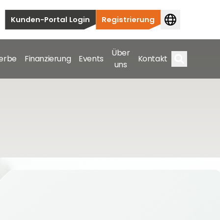
Kunden-Portal Login
Registrierung
Über
erbe
Finanzierung
Events
Kontakt
uns
Suche
auten bis hin zu kommerziellen und
samte Spektrum ab.
bis hin zu kommerziellen und versorgungstechnischen