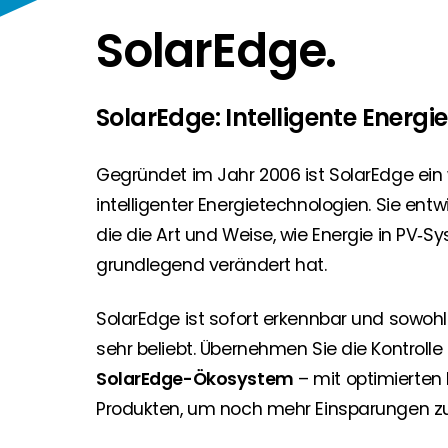
SolarEdge.
Segen Partner werden
Segen Team
Sie sind ein PV-Profi? Dann werden Sie noch heute
Lernen Sie unsere PV-Experten kennen.
Finden Sie einen PV-Installateur in Ihrer Region
SolarEdge: Intelligente Energi
Kunden-Portal
Sie sind Privatkunde und sind auf der Suche nach e
Unser Kunden-Portal bietet 24/7 Live-Preise, Pr
Gegründet im Jahr 2006 ist SolarEdge ein
intelligenter Energietechnologien. Sie ent
Blog
Bleiben Sie auf dem Laufenden mit branchenführen
die die Art und Weise, wie Energie in PV
grundlegend verändert hat.
Karriere
Sie suchen nach einem Job in der Erneuerbaren Ene
SolarEdge ist sofort erkennbar und sowohl
sehr beliebt. Übernehmen Sie die Kontrol
Hauseigentümer
SolarEdge-Ökosystem
– mit optimierten 
Wenn Sie auf der Suche nach wichtigen Produkt- u
Produkten, um noch mehr Einsparungen zu 