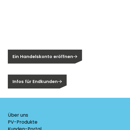
der Installation.
Neu bei Segen?
Sie sind noch kein Segen-Kunde?
Ein Handelskonto eröffnen
Sind Sie ein Endkunden?
Infos für Endkunden
Über uns
PV-Produkte
Kunden-Portal