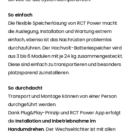
Erneuerbaren Energie Branche? Dann sind Sie
bei uns richtig!
So einfach
Hauseigentümer
Die flexible Speicherlösung von RCT Power macht
Wenn Sie auf der Suche nach wichtigen
die Auslegung, Installation und Wartung extrem
Produkt- und Brancheninformationen sind,
einfach, ebenso ist das Nachrüsten problemlos
werden Sie bei uns fündig.
durchzuführen. Der Hochvolt-Batteriespeicher wird
aus 3 bis 6 Modulen mit je 24 kg zusammengesteckt.
Diese sind einfach zu transportieren und besonders
platzsparend zu installieren.
So durchdacht
Transport und Montage können von einer Person
durchgeführt werden.
Dank Plug&Play-Prinzip und RCT Power App erfolgt
die
Installation und Inbetriebnahme im
Handumdrehen
. Der Wechselrichter ist mit allen