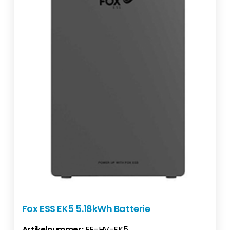
Fox ESS EK5 5.18kWh Batterie
Artikelnummer:
FE-HV-EK5