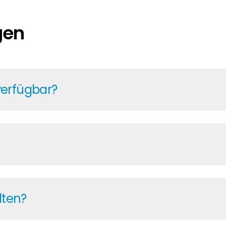
gen
verfügbar?
 um die Uhr Zugriff auf aktuelle Preise und Verfügbar
 für eine zuverlässige Planung. Mit über zehn Jahren 
 Projekte termingerecht umgesetzt werden können.
erzeit alle wichtigen Informationen: von Broschüren u
Lagerbeständen, Angeboten und Ihre Rechnungen. Auch 
lten?