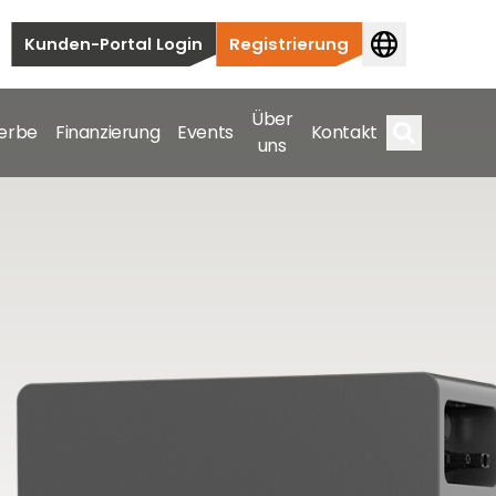
Kunden-Portal Login
Registrierung
Über
erbe
Finanzierung
Events
Kontakt
uns
Suche
auten bis hin zu kommerziellen und
samte Spektrum ab.
bis hin zu kommerziellen und versorgungstechnischen