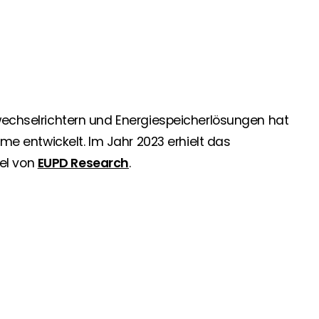
 Segen Partner und profitieren Sie von unseren Vorteilen!
inem passenden PV-Installateur? Dann sind Sie bei uns genau
oduktverfügbarkeit und Dokumentation!
rwechselrichtern und Energiespeicherlösungen hat
eme entwickelt. Im Jahr 2023 erhielt das
el von
EUPD Research
.
den Neuigkeiten von Segen. Hier erfahren Sie es zuerst!
rgie Branche? Dann sind Sie bei uns richtig!
nd Brancheninformationen sind, werden Sie bei uns fündig.