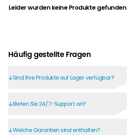
Leider wurden keine Produkte gefunden
Häufig gestellte Fragen
Sind Ihre Produkte auf Lager verfügbar?
Im Segen Kunden-Portal haben Sie rund um
die Uhr Zugriff auf aktuelle Preise und
Bieten Sie 24/7-Support an?
Verfügbarkeiten. Auf jeder Produktseite
sehen Sie Lagerbestand und Lieferprognosen
Im Segen Kunden-Portal finden Sie jederzeit
– für eine zuverlässige Planung. Mit über zehn
alle wichtigen Informationen: von
Welche Garantien sind enthalten?