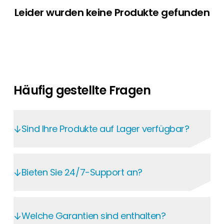
Leider wurden keine Produkte gefunden
Häufig gestellte Fragen
Sind Ihre Produkte auf Lager verfügbar?
Im Segen Kunden-Portal haben Sie rund um
die Uhr Zugriff auf aktuelle Preise und
Bieten Sie 24/7-Support an?
Verfügbarkeiten. Auf jeder Produktseite
sehen Sie Lagerbestand und Lieferprognosen
Im Segen Kunden-Portal finden Sie jederzeit
– für eine zuverlässige Planung. Mit über zehn
alle wichtigen Informationen: von
Welche Garantien sind enthalten?