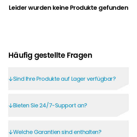
Leider wurden keine Produkte gefunden
Häufig gestellte Fragen
Sind Ihre Produkte auf Lager verfügbar?
Im Segen Kunden-Portal haben Sie rund um
die Uhr Zugriff auf aktuelle Preise und
Bieten Sie 24/7-Support an?
Verfügbarkeiten. Auf jeder Produktseite
sehen Sie Lagerbestand und Lieferprognosen
Im Segen Kunden-Portal finden Sie jederzeit
– für eine zuverlässige Planung. Mit über zehn
alle wichtigen Informationen: von
Welche Garantien sind enthalten?