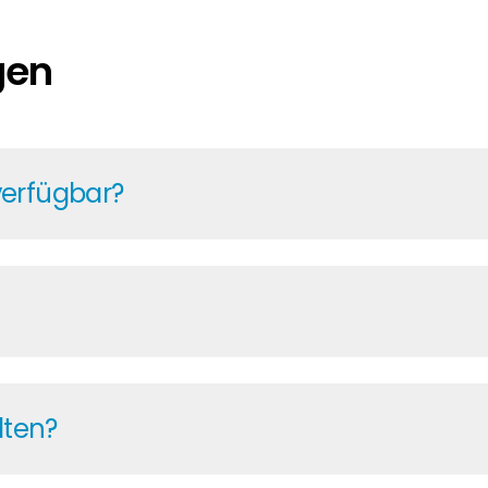
gen
verfügbar?
 um die Uhr Zugriff auf aktuelle Preise und Verfügbar
 für eine zuverlässige Planung. Mit über zehn Jahren 
 Projekte termingerecht umgesetzt werden können.
erzeit alle wichtigen Informationen: von Broschüren u
Lagerbeständen, Angeboten und Ihre Rechnungen. Auch 
lten?