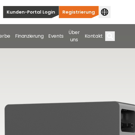
Kunden-Portal Login
Registrierung
Über
erbe
Finanzierung
Events
Kontakt
uns
Suche
auten bis hin zu kommerziellen und
samte Spektrum ab.
bis hin zu kommerziellen und versorgungstechnischen