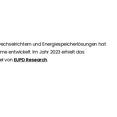
 Segen Partner und profitieren Sie von unseren Vorteilen!
inem passenden PV-Installateur? Dann sind Sie bei uns genau
oduktverfügbarkeit und Dokumentation!
rwechselrichtern und Energiespeicherlösungen hat
eme entwickelt. Im Jahr 2023 erhielt das
el von
EUPD Research
.
den Neuigkeiten von Segen. Hier erfahren Sie es zuerst!
rgie Branche? Dann sind Sie bei uns richtig!
nd Brancheninformationen sind, werden Sie bei uns fündig.