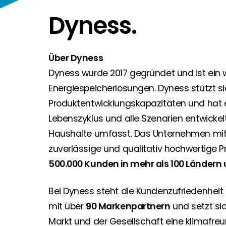
Dyness.
Segen Partner werden
Segen Team
Sie sind ein PV-Profi? Dann werden Sie noch heute
Lernen Sie unsere PV-Experten kennen.
Finden Sie einen PV-Installateur in Ihrer Region
Über Dyness
Kunden-Portal
Sie sind Privatkunde und sind auf der Suche nach e
Dyness wurde 2017 gegründet und ist ein 
Unser Kunden-Portal bietet 24/7 Live-Preise, Pr
Energiespeicherlösungen. Dyness stützt si
Produktentwicklungskapazitäten und hat e
Blog
Bleiben Sie auf dem Laufenden mit branchenführen
Lebenszyklus und alle Szenarien entwickel
Haushalte umfasst. Das Unternehmen mit H
Karriere
zuverlässige und qualitativ hochwertige 
Sie suchen nach einem Job in der Erneuerbaren Ene
500.000 Kunden in mehr als 100 Ländern
Hauseigentümer
Bei Dyness steht die Kundenzufriedenheit 
Wenn Sie auf der Suche nach wichtigen Produkt- u
mit über
90 Markenpartnern
und setzt si
Markt und der Gesellschaft eine klimafreu