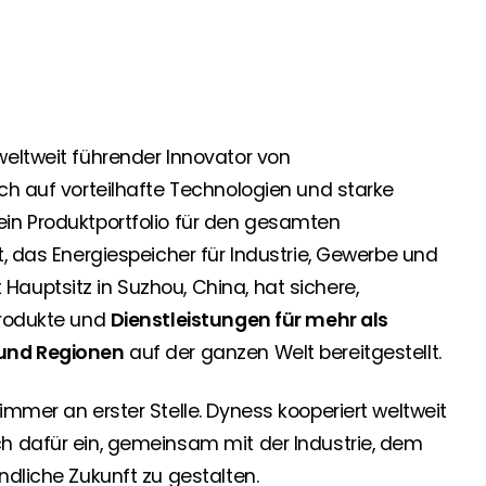
 Segen Partner und profitieren Sie von unseren Vorteilen!
inem passenden PV-Installateur? Dann sind Sie bei uns genau
weltweit führender Innovator von
oduktverfügbarkeit und Dokumentation!
ch auf vorteilhafte Technologien und starke
in Produktportfolio für den gesamten
den Neuigkeiten von Segen. Hier erfahren Sie es zuerst!
t, das Energiespeicher für Industrie, Gewerbe und
auptsitz in Suzhou, China, hat sichere,
Produkte und
Dienstleistungen für mehr als
rgie Branche? Dann sind Sie bei uns richtig!
 und Regionen
auf der ganzen Welt bereitgestellt.
immer an erster Stelle. Dyness kooperiert weltweit
nd Brancheninformationen sind, werden Sie bei uns fündig.
ch dafür ein, gemeinsam mit der Industrie, dem
ndliche Zukunft zu gestalten.