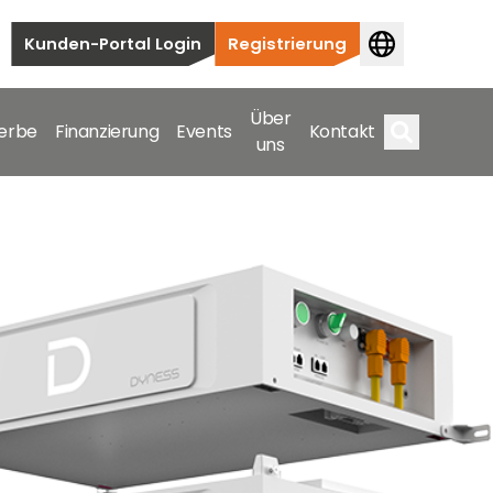
Kunden-Portal Login
Registrierung
Über
erbe
Finanzierung
Events
Kontakt
uns
Suche
auten bis hin zu kommerziellen und
samte Spektrum ab.
bis hin zu kommerziellen und versorgungstechnischen