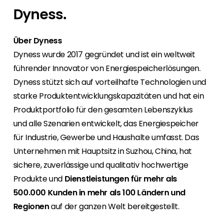
Mit Segen Finance werden Sie zum Full-
Für Endkunden bieten wir den Kontakt zu einem
Bei uns haben Sie von Anfang an den
Wir sind gerne unterwegs, also finden Sie
Dyness.
Service-Anbieter für Ihre Kunden.
Segen Fachpartner aus Ihrer Region.
persönlichen Kontakt zu allen Abteilungen und
heraus, wo Sie sich uns anschließen können,
finden ein marktgerechtes Portfolio.
oder nutzen Sie unsere kostenlosen
Segen Partner werden
Über Dyness
Schulungen und Webinare.
Sie sind ein PV-Profi? Dann werden Sie noch
Segen Team
Dyness wurde 2017 gegründet und ist ein weltweit
heute Segen Partner und profitieren Sie von
Lernen Sie unsere PV-Experten kennen.
führender Innovator von Energiespeicherlösungen.
unseren Vorteilen!
Dyness stützt sich auf vorteilhafte Technologien und
Kunden-Portal
starke Produktentwicklungskapazitäten und hat ein
Finden Sie einen PV-Installateur in Ihrer
Unser Kunden-Portal bietet 24/7 Live-Preise,
Produktportfolio für den gesamten Lebenszyklus
Region
Produktverfügbarkeit und Dokumentation!
Sie sind Privatkunde und sind auf der Suche
und alle Szenarien entwickelt, das Energiespeicher
nach einem passenden PV-Installateur? Dann
für Industrie, Gewerbe und Haushalte umfasst. Das
Blog
sind Sie bei uns genau richtig.
Unternehmen mit Hauptsitz in Suzhou, China, hat
Bleiben Sie auf dem Laufenden mit
branchenführenden Neuigkeiten von Segen.
sichere, zuverlässige und qualitativ hochwertige
Hier erfahren Sie es zuerst!
Produkte und
Dienstleistungen für mehr als
500.000 Kunden in mehr als 100 Ländern und
Karriere
Regionen
auf der ganzen Welt bereitgestellt.
Sie suchen nach einem Job in der