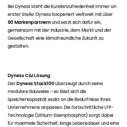
Erneuerbaren Energie Branche? Dann sind Sie
Bei Dyness steht die Kundenzufriedenheit immer an
bei uns richtig!
erster Stelle. Dyness kooperiert weltweit mit über
Hauseigentümer
90 Markenpartnern
und setzt sich dafür ein,
Wenn Sie auf der Suche nach wichtigen
gemeinsam mit der Industrie, dem Markt und der
Produkt- und Brancheninformationen sind,
Gesellschaft eine klimafreundliche Zukunft zu
werden Sie bei uns fündig.
gestalten.
Dyness C&I Lösung
Der
Dyness Stack100
überzeugt durch seine
modulare Bauweise – so lässt sich die
Speicherkapazität exakt an die Bedürfnisse Ihres
Unternehmens anpassen. Die fortschrittliche LFP-
Technologie (Lithium-Eisenphosphat) sorgt dabei
für maximale Sicherheit, lange Lebensdauer und eine